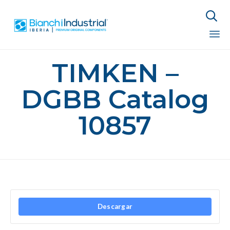

Sk
TIMKEN –
to
co
DGBB Catalog
10857
Descargar