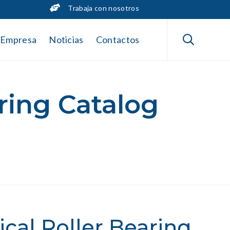
Trabaja con nosotros
Skip
to

Empresa
Noticias
Contactos
content
ring Catalog
cal Roller Bearing