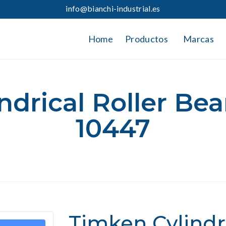
info@bianchi-industrial.es
Home
Productos
Marcas
ndrical Roller Bea
10447
Timken Cylindri