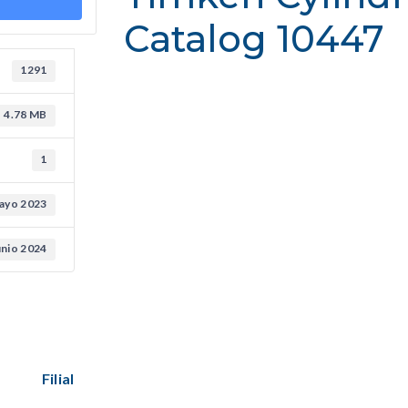
Catalog 10447
1291
4.78 MB
1
ayo 2023
unio 2024
Filial