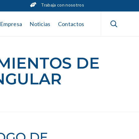
Trabaja con nosotros
Skip
to

Empresa
Noticias
Contactos
content
MIENTOS DE
NGULAR
OGO DE