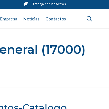
Trabaja con nosotros
Skip
to

Empresa
Noticias
Contactos
content
neral (17000)
ntos-Catalogo