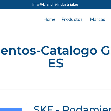
info@bianchi-industrial.es
Home
Productos
Marcas
entos-Catalogo Ge
ES
SKF - Rodamie