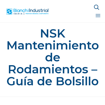

Sk
NSK
to
co
Mantenimiento
de
Rodamientos –
Guía de Bolsillo