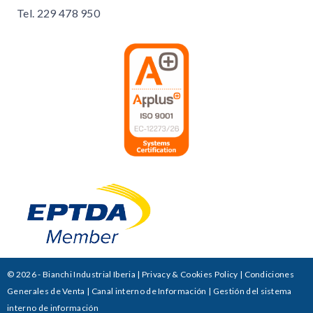
Tel.
229 478 950
© 2026 - Bianchi Industrial Iberia |
Privacy & Cookies Policy
|
Condiciones
Generales de Venta
|
Canal interno de Información
|
Gestión del sistema
interno de información