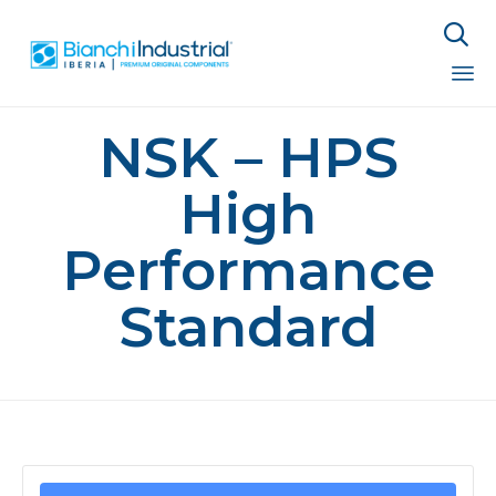

Sk
NSK – HPS
to
co
High
Performance
Standard