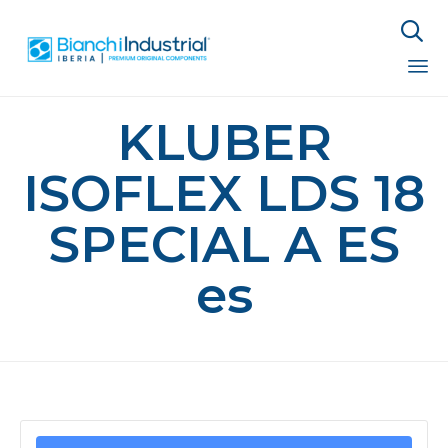

Sk
KLUBER
to
co
ISOFLEX LDS 18
SPECIAL A ES
es