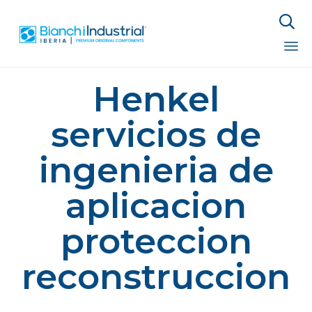

Sk
Henkel
to
co
servicios de
ingenieria de
aplicacion
proteccion
reconstruccion