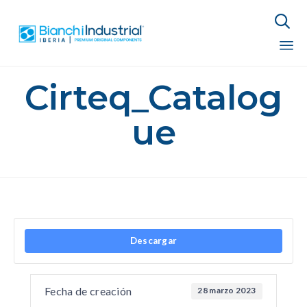

Sk
Cirteq_Catalog
to
co
ue
Descargar
Fecha de creación
28 marzo 2023