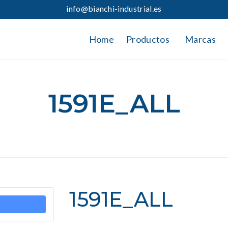
info@bianchi-industrial.es
Home
Productos
Marcas
1591E_ALL
1591E_ALL