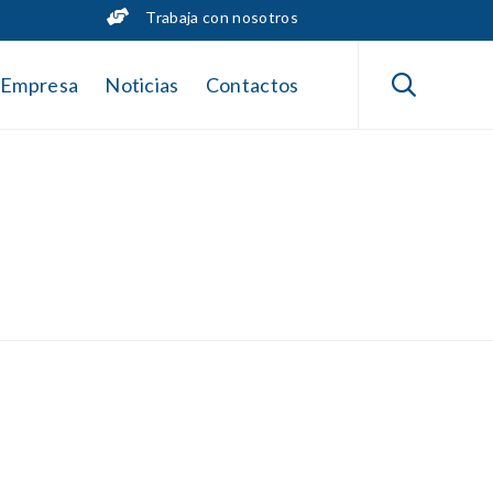
Trabaja con nosotros
Skip
to

Empresa
Noticias
Contactos
content